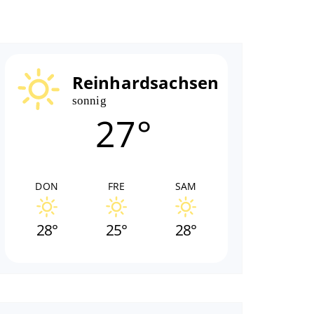
Reinhardsachsen
sonnig
27°
DON
FRE
SAM
28°
25°
28°