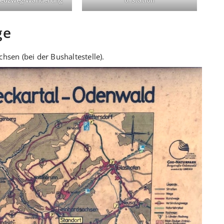
Kreuzweg-Wanderung
6. Station
ge
hsen (bei der Bushaltestelle).