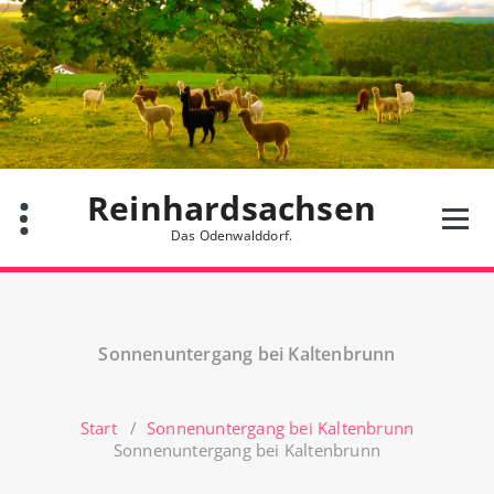
Zum
Inhalt
springen
Reinhardsachsen
Das Odenwalddorf.
Sonnenuntergang bei Kaltenbrunn
Start
/
Sonnenuntergang bei Kaltenbrunn
Sonnenuntergang bei Kaltenbrunn