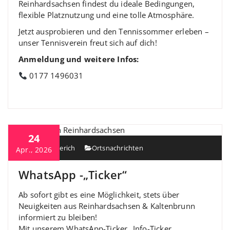
Reinhardsachsen findest du ideale Bedingungen,
flexible Platznutzung und eine tolle Atmosphäre.
Jetzt ausprobieren und den Tennissommer erleben –
unser Tennisverein freut sich auf dich!
Anmeldung und weitere Infos:
0177 1496031
24
Heiko Berberich
Ortsnachrichten
Apr., 2026
WhatsApp -„Ticker“
Ab sofort gibt es eine Möglichkeit, stets über
Neuigkeiten aus Reinhardsachsen & Kaltenbrunn
informiert zu bleiben!
Mit unserem WhatsApp-Ticker „Info-Ticker