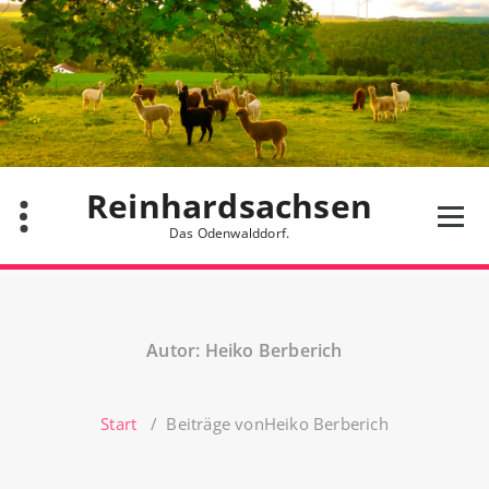
Zum
Inhalt
springen
Reinhardsachsen
Das Odenwalddorf.
Autor: Heiko Berberich
Start
/
Beiträge vonHeiko Berberich