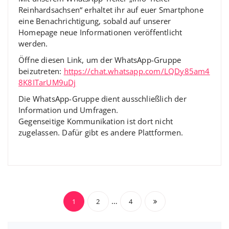
Reinhardsachsen“ erhaltet ihr auf euer Smartphone
eine Benachrichtigung, sobald auf unserer
Homepage neue Informationen veröffentlicht
werden.
Öffne diesen Link, um der WhatsApp-Gruppe
beizutreten:
https://chat.whatsapp.com/LQDy85am4
8K8ITarUM9uDj
Die WhatsApp-Gruppe dient ausschließlich der
Information und Umfragen.
Gegenseitige Kommunikation ist dort nicht
zugelassen. Dafür gibt es andere Plattformen.
Seitennummerierun
…
1
2
4
der