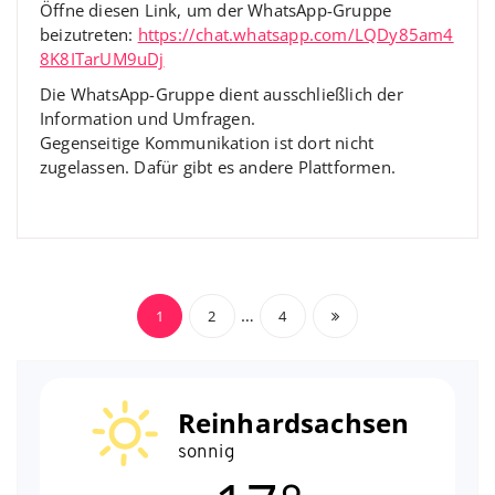
Öffne diesen Link, um der WhatsApp-Gruppe
beizutreten:
https://chat.whatsapp.com/LQDy85am4
8K8ITarUM9uDj
Die WhatsApp-Gruppe dient ausschließlich der
Information und Umfragen.
Gegenseitige Kommunikation ist dort nicht
zugelassen. Dafür gibt es andere Plattformen.
Seitennummerierun
…
1
2
4
der
Beiträge
Reinhardsachsen
sonnig