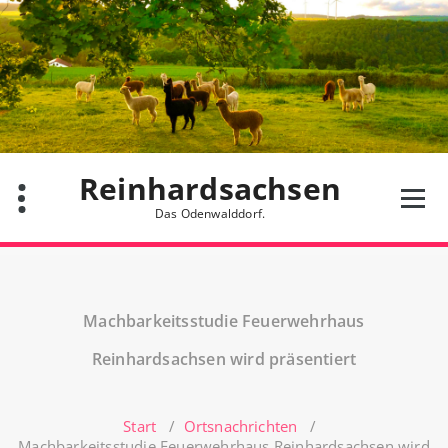
Zum
Inhalt
springen
Reinhardsachsen
Das Odenwalddorf.
Machbarkeitsstudie Feuerwehrhaus
Reinhardsachsen wird präsentiert
Start
/
Ortsnachrichten
/
Machbarkeitsstudie Feuerwehrhaus Reinhardsachsen wird